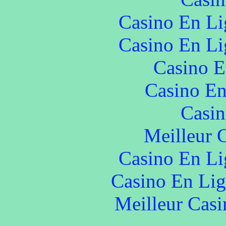
Casino En Li
Casino En Li
Casino E
Casino En
Casin
Meilleur 
Casino En Li
Casino En Lig
Meilleur Casi