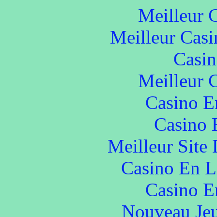
Meilleur 
Meilleur Casi
Casin
Meilleur 
Casino E
Casino 
Meilleur Site
Casino En L
Casino E
Nouveau Jeu