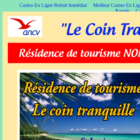
Casino En Ligne Retrait Immédiat
Meilleur Casino En Lig
Rapide
Ca