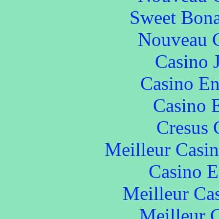
Sweet Bona
Nouveau C
Casino 
Casino En
Casino 
Cresus 
Meilleur Casi
Casino E
Meilleur Ca
Meilleur 