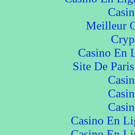
Casin
Meilleur 
Cryp
Casino En L
Site De Paris
Casin
Casin
Casin
Casino En Li
Casino En Li