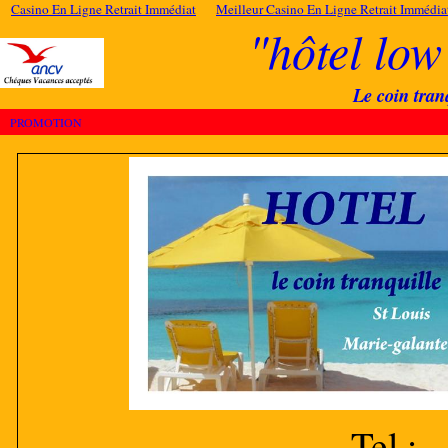
Casino En Ligne Retrait Immédiat
Meilleur Casino En Ligne Retrait Immédia
"hôtel low
Le coin tranq
PROMOTION
Tel :