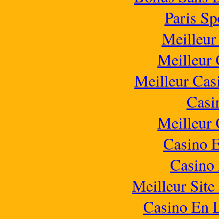
Paris Sp
Meilleur
Meilleur 
Meilleur Cas
Casi
Meilleur 
Casino E
Casino 
Meilleur Sit
Casino En L