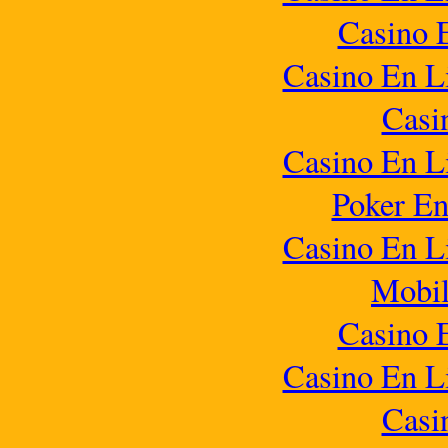
Casino 
Casino En L
Casi
Casino En L
Poker En
Casino En L
Mobil
Casino 
Casino En L
Casi