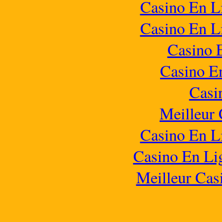
Casino En L
Casino En L
Casino 
Casino E
Casi
Meilleur 
Casino En L
Casino En Li
Meilleur Cas